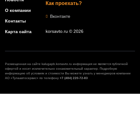
Как проехать?
О компании
Вконтакте
Контакты
korsavto.ru © 2026
Карта сайта
Размещенная на сайте kalugapb.korsavto.ru информация не является публичной
офертой и носит исключительно ознакомительный характер. Подробную
информацию об условиях и стоимости Вы можете узнать у менеджеров компании
АО «Тулаавтосервис» по телефону
+7 (484) 220-72-83